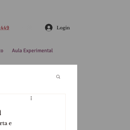
2449
Login
to
Aula Experimental
a
ta e 