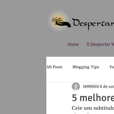
Home
O Despertar Y
All Posts
Blogging Tips
Y
1699203
2 de se
5 melhore
Crie um subtítulo