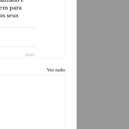
lizado e 
em para 
s seus 
Ver tudo