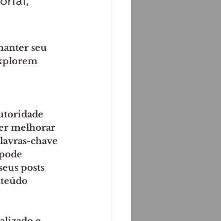
rial, 
manter seu 
explorem 
utoridade 
uer melhorar 
lavras-chave 
 pode 
seus posts 
nteúdo 