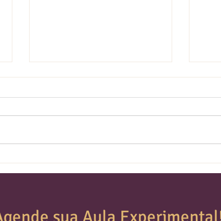
Incorporando a meditação no
Dica
seu estúdio
mais 
Agende sua Aula Experimental