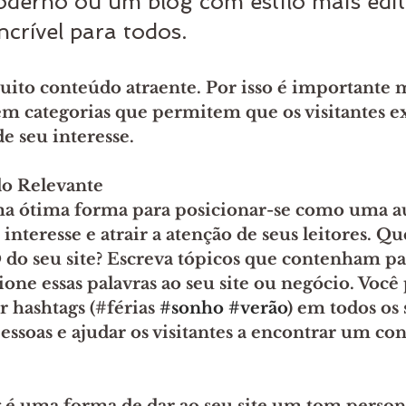
derno ou um blog com estilo mais edito
ncrível para todos.
uito conteúdo atraente. Por isso é importante 
em categorias que permitem que os visitantes 
de seu interesse.
o Relevante
a ótima forma para posicionar-se como uma a
nteresse e atrair a atenção de seus leitores. Q
 do seu site? Escreva tópicos que contenham pa
ione essas palavras ao seu site ou negócio. Você
 hashtags (#férias 
#sonho
#verão
) em todos os 
pessoas e ajudar os visitantes a encontrar um co