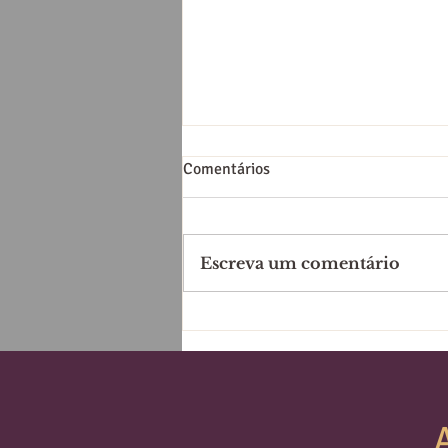
Comentários
Escreva um comentário
Leve sua prática pessoal ao
próximo nível