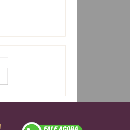
s para uma meditação
significativa
!