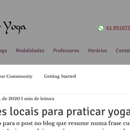
41 99107
oga
Modalidades
Professores
Horários
Conta
our Community
Getting Started
t. de 2020
1 min de leitura
s locais para praticar yog
 para o post no blog que resume numa frase cur