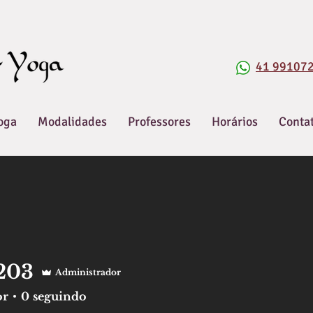
41 99107
oga
Modalidades
Professores
Horários
Conta
203
Administrador
or
0
seguindo