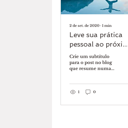
2 de set. de 2020
∙
1
min
Leve sua prática
pessoal ao próxi
nível
Crie um subtítulo
para o post no blog
que resume numa
frase curta e atraente
o seu post. Assim seus
leitores vão querer
continuar a ler....
1
0