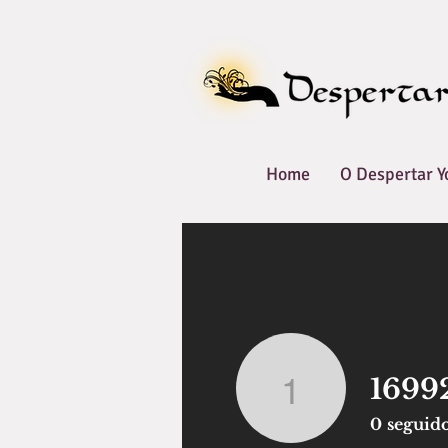
Home
O Despertar Y
1699
1699203
0
seguid