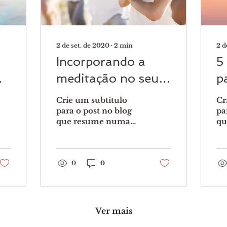
2 de set. de 2020
∙
2
min
2 d
Incorporando a
5
mo
meditação no seu
p
estúdio
Crie um subtítulo
Cr
para o post no blog
pa
que resume numa
qu
frase curta e atraente
fr
o seu post. Assim seus
o 
leitores vão querer
le
continuar a ler....
0
0
con
Ver mais