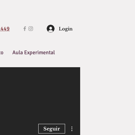
2449
Login
to
Aula Experimental
Mais ações
Seguir