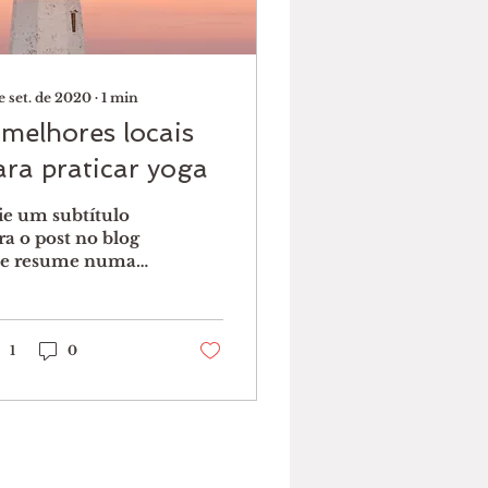
e set. de 2020
∙
1
min
 melhores locais
ara praticar yoga
ie um subtítulo
ra o post no blog
e resume numa
ase curta e atraente
seu post. Assim seus
itores vão querer
tinuar a ler....
1
0